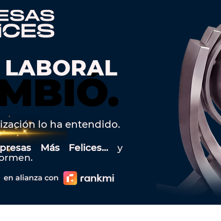
 LABORAL
MBIÓ.
MBIÓ.
ización lo ha entendido.
presas Más Felices…
y
formen.