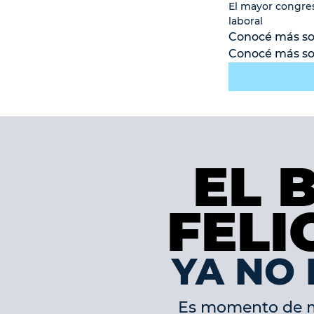
El mayor congres
laboral
Conocé más so
Conocé más so
EL 
EL 
FELI
FELI
YA NO 
Es momento de med