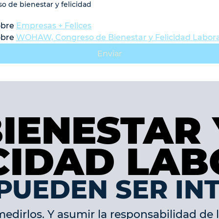
o de bienestar y felicidad 
bre 
Empresas + Felices
bre 
WOHAW, Congreso de Bienestar y Felicidad Labora
Enviar
BIENESTAR 
BIENESTAR 
CIDAD LA
CIDAD LA
PUEDEN SER IN
irlos. Y asumir la responsabilidad de l