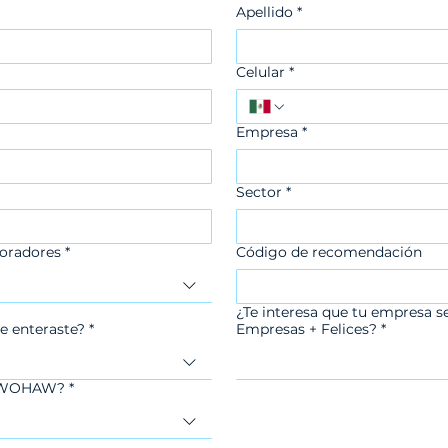
Apellido
*
Celular
*
Empresa
*
Sector
*
oradores
*
Código de recomendación
¿Te interesa que tu empresa s
e enteraste?
*
Empresas + Felices?
*
el WOHAW?
*