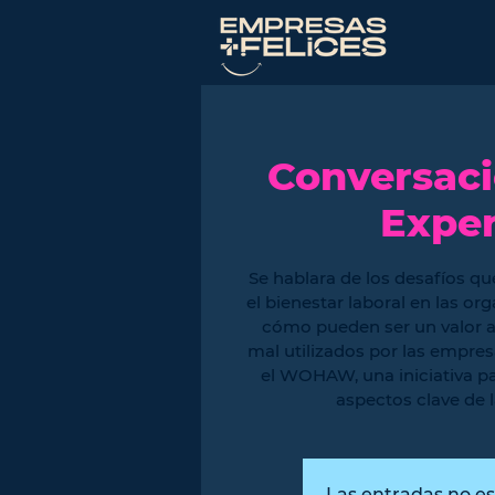
Conversaci
Exper
Se hablara de los desafíos que
el bienestar laboral en las or
cómo pueden ser un valor a
mal utilizados por las empres
el WOHAW, una iniciativa p
aspectos clave de l
Las entradas no es