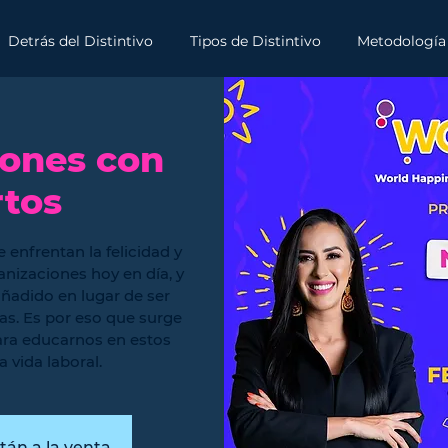
Detrás del Distintivo
Tipos de Distintivo
Metodología
ones con
tos
 enfrentan la felicidad y
ganizaciones hoy en día, y
ñadido en lugar de ser
as. Es por eso que surge
ara educarnos en estos
a vida laboral.
tán a la venta