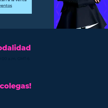
ventos
odalidad
10:00 a.m. GMT-6
 colegas!